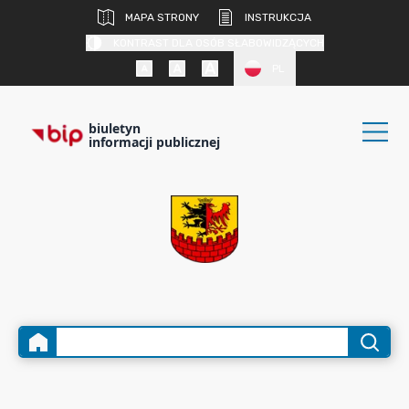
MAPA STRONY
INSTRUKCJA
KONTRAST DLA OSÓB SŁABOWIDZĄCYCH
PL
biuletyn
informacji publicznej