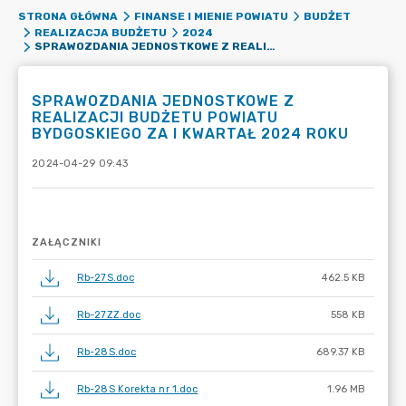
STRONA GŁÓWNA
FINANSE I MIENIE POWIATU
BUDŻET
REALIZACJA BUDŻETU
2024
SPRAWOZDANIA JEDNOSTKOWE Z REALIZACJI BUDŻETU POWIATU BYDGOSKIEGO ZA I KWARTAŁ 2024 ROKU
SPRAWOZDANIA JEDNOSTKOWE Z
REALIZACJI BUDŻETU POWIATU
BYDGOSKIEGO ZA I KWARTAŁ 2024 ROKU
2024-04-29 09:43
ZAŁĄCZNIKI
Rb-27S.doc
462.5 KB
Rb-27ZZ.doc
558 KB
Rb-28S.doc
689.37 KB
Rb-28S Korekta nr 1.doc
1.96 MB