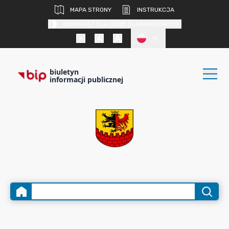
MAPA STRONY
INSTRUKCJA
KONTRAST DLA OSÓB SŁABOWIDZĄCYCH
PL
biuletyn
informacji publicznej