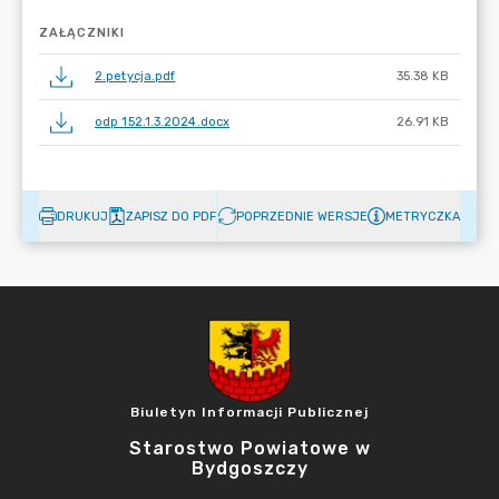
ZAŁĄCZNIKI
2.petycja.pdf
35.38 KB
odp 152.1.3.2024.docx
26.91 KB
DRUKUJ
ZAPISZ DO PDF
POPRZEDNIE WERSJE
METRYCZKA
Biuletyn Informacji Publicznej
Starostwo Powiatowe w
Bydgoszczy