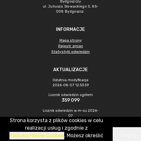
Bydgoszczy
ul. Juliusza Słowackiego 3, 85-
008 Bydgoszcz
INFORMACJE
Mapa strony
Rejestr zmian
Statystyki odwiedzin
AKTUALIZACJE
Ostatnia modyfikacja
2026-08-07 12:53:59
Licznik odwiedzin ogółem
359 099
Licznik odwiedzin w m-cu 2026-
07
Strona korzysta z plików cookies w celu
994
realizacji usług i zgodnie z
Polityką Plików Cookies
. Możesz określić
Zamknij
CMS & Hosting: Nefeni Sp. z o.o.