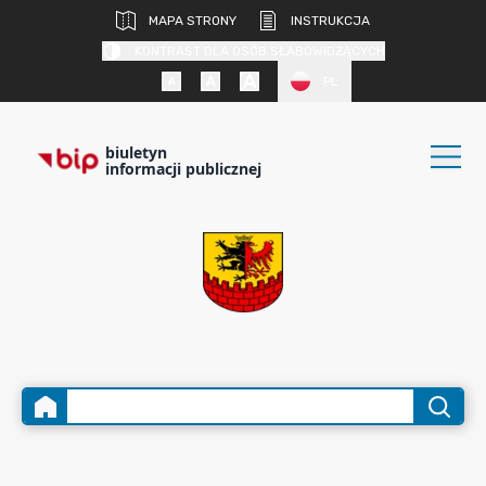
MAPA STRONY
INSTRUKCJA
KONTRAST DLA OSÓB SŁABOWIDZĄCYCH
PL
biuletyn
informacji publicznej