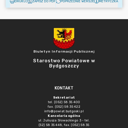
DRUKUJ
ZAPISZ DO PDF
POPRZEDNIE WERSJE
METRYCZKA
Biuletyn Informacji Publicznej
Starostwo Powiatowe w
Bydgoszczy
KONTAKT
Sekretariat
tel. (052) 58 35 400
fax. (052) 58 35 422
info@powiat.bydgoski.pl
Kancelaria ogólna
ul. Juliusza Słowackiego 3 - tel.
(52) 58 35 448, fax. (052) 58 35