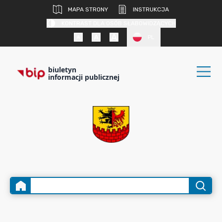
MAPA STRONY
INSTRUKCJA
KONTRAST DLA OSÓB SŁABOWIDZĄCYCH
PL
biuletyn
informacji publicznej