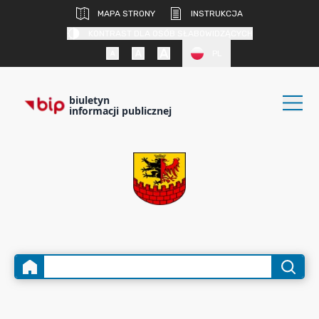
MAPA STRONY
INSTRUKCJA
KONTRAST DLA OSÓB SŁABOWIDZĄCYCH
PL
biuletyn
informacji publicznej