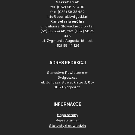
Sekretariat
tel. (052) 58 35 400
fax. (052) 58 35 422
info@powiat.bydgoski.pl
Kancelaria ogólna
ul. Juliusza Słowackiego 3 - tel.
(52) 58 35 448, fax. (052) 58 35
448
ul. Zygmunta Augusta 16 - tel.
(52) 58 41 126
ADRES REDAKCJI
Starostwo Powiatowe w
Bydgoszczy
ul. Juliusza Słowackiego 3, 85-
008 Bydgoszcz
INFORMACJE
Mapa strony
Rejestr zmian
Statystyki odwiedzin