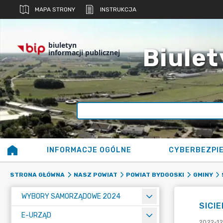
MAPA STRONY
INSTRUKCJA
biuletyn
Biulet
informacji publicznej
INFORMACJE OGÓLNE
CYBERBEZPI
STRONA GŁÓWNA
NASZ POWIAT
POWIAT BYDGOSKI
GMINY
WYBORY SAMORZĄDOWE 2024
SICI
E-URZĄD
2022-12