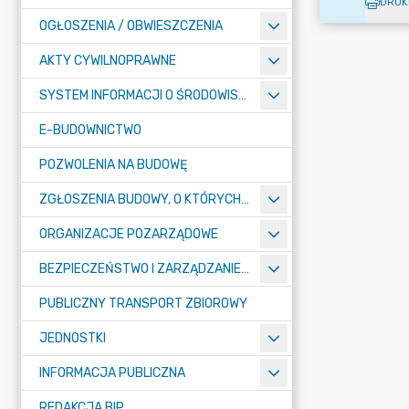
DRUK
OGŁOSZENIA / OBWIESZCZENIA
AKTY CYWILNOPRAWNE
SYSTEM INFORMACJI O ŚRODOWISKU
E-BUDOWNICTWO
POZWOLENIA NA BUDOWĘ
ZGŁOSZENIA BUDOWY, O KTÓRYCH MOWA W ART. 29 UST. 1 PKT 1A, 2B I 19A USTAWY PRAWO BUDOWLANE
ORGANIZACJE POZARZĄDOWE
BEZPIECZEŃSTWO I ZARZĄDZANIE KRYZYSOWE
PUBLICZNY TRANSPORT ZBIOROWY
JEDNOSTKI
INFORMACJA PUBLICZNA
REDAKCJA BIP