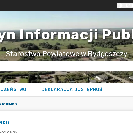
KON
yn Informacji Pub
Starostwo Powiatowe w Bydgoszczy
ECZEŃSTWO
DEKLARACJA DOSTĘPNOŚCI
SICIENKO
ENKO
-02 09:36