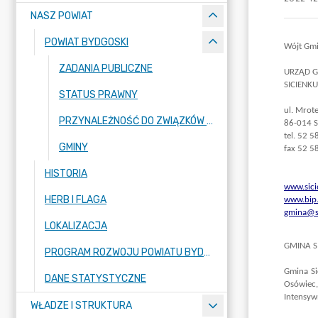
NASZ POWIAT
POWIAT BYDGOSKI
ZADANIA PUBLICZNE
STATUS PRAWNY
PRZYNALEŻNOŚĆ DO ZWIĄZKÓW I STOWARZYSZEŃ
GMINY
HISTORIA
HERB I FLAGA
LOKALIZACJA
PROGRAM ROZWOJU POWIATU BYDGOSKIEGO NA LATA 2017 - 2023
DANE STATYSTYCZNE
WŁADZE I STRUKTURA