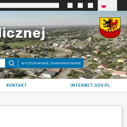
TRAST DLA OSÓB SŁABOWIDZĄCYCH
PL
licznej
WYSZUKIWANIE ZAAWANSOWANE
KONTAKT
INTERNET.GOV.PL