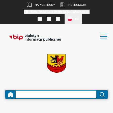
MAPA STRONY
INSTRUKCJA
KONTRAST DLA OSÓB SŁABOWIDZĄCYCH
PL
biuletyn
informacji publicznej