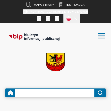
MAPA STRONY
INSTRUKCJA
KONTRAST DLA OSÓB SŁABOWIDZĄCYCH
PL
biuletyn
informacji publicznej