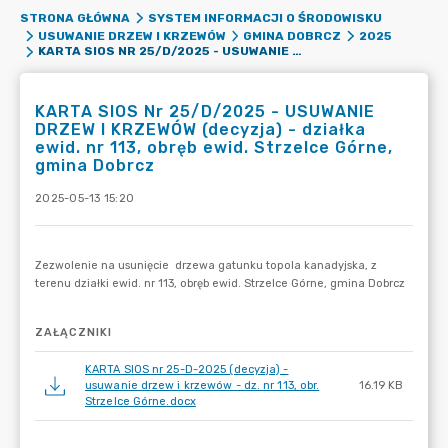
STRONA GŁÓWNA
SYSTEM INFORMACJI O ŚRODOWISKU
USUWANIE DRZEW I KRZEWÓW
GMINA DOBRCZ
2025
KARTA SIOS NR 25/D/2025 - USUWANIE DRZEW I KRZEWÓW (DECYZJA) - DZIAŁKA EWID. NR 113, OBRĘB EWID. STRZELCE GÓRNE, GMINA DOBRCZ
KARTA SIOS Nr 25/D/2025 - USUWANIE
DRZEW I KRZEWÓW (decyzja) - działka
ewid. nr 113, obręb ewid. Strzelce Górne,
gmina Dobrcz
2025-05-13 15:20
ZAŁĄCZNIKI
KARTA SIOS nr 25-D-2025 (decyzja) -
usuwanie drzew i krzewów - dz. nr 113, obr.
16.19 KB
Strzelce Górne.docx