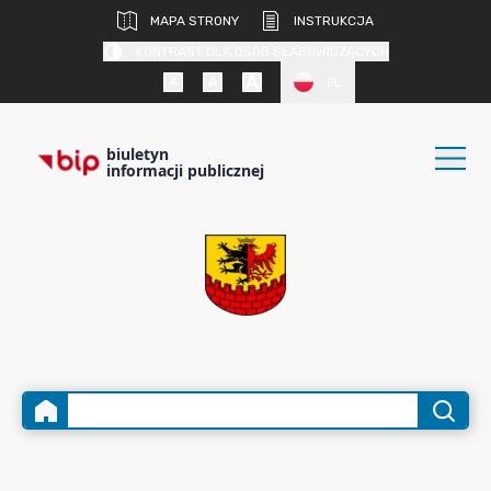
MAPA STRONY
INSTRUKCJA
KONTRAST DLA OSÓB SŁABOWIDZĄCYCH
PL
biuletyn
informacji publicznej