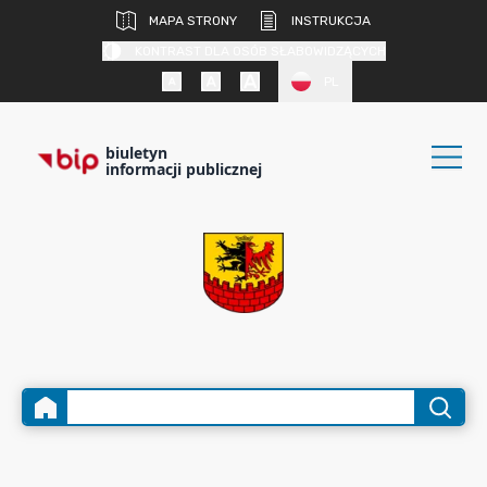
MAPA STRONY
INSTRUKCJA
KONTRAST DLA OSÓB SŁABOWIDZĄCYCH
PL
biuletyn
informacji publicznej