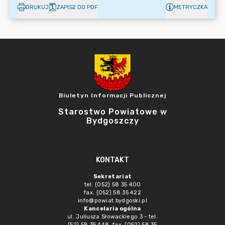
DRUKUJ
ZAPISZ DO PDF
METRYCZKA
Biuletyn Informacji Publicznej
Starostwo Powiatowe w
Bydgoszczy
KONTAKT
Sekretariat
tel. (052) 58 35 400
fax. (052) 58 35 422
info@powiat.bydgoski.pl
Kancelaria ogólna
ul. Juliusza Słowackiego 3 - tel.
(52) 58 35 448, fax. (052) 58 35