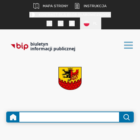
MAPA STRONY
INSTRUKCJA
KONTRAST DLA OSÓB SŁABOWIDZĄCYCH
PL
biuletyn
informacji publicznej