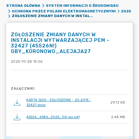
STRONA GŁÓWNA
SYSTEM INFORMACJI O ŚRODOWISKU
OCHRONA PRZEZ POLAMI ELEKTROMAGNETYCZNYMI
2025
ZGŁOSZENIE ZMIANY DANYCH W INSTALACJI WYTWARZAJĄCEJ PEM - 32427 (45526N!) GBY_KORONOWO_ALEJAJA27
ZGŁOSZENIE ZMIANY DANYCH W
INSTALACJI WYTWARZAJĄCEJ PEM -
32427 (45526N!)
GBY_KORONOWO_ALEJAJA27
2025-10-28 15:06
ZAŁĄCZNIKI
KARTA SIOS - ZGŁOSZENIE - 20,2015 -
29.72 KB
32427.docx
45526_6386_2025_OS-sig.pdf
2.48 MB