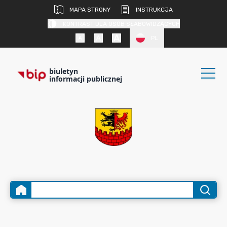
MAPA STRONY
INSTRUKCJA
KONTRAST DLA OSÓB SŁABOWIDZĄCYCH
PL
biuletyn
informacji publicznej