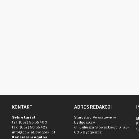
KONTAKT
ADRES REDAKCJI
Sekretariat
Starostwo Powiatowe w
M
tel. (052) 58 35 400
Bydgoszczy
R
fax. (052) 58 35 422
ul. Juliusza Słowackiego 3, 85-
S
info@powiat.bydgoski.pl
008 Bydgoszcz
Kancelaria ogólna