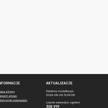
INFORMACJE
AKTUALIZACJE
Ostatnia modyfikacja
apa strony
2026-08-06 12:59:08
ejestr zmian
tatystyki odwiedzin
Licznik odwiedzin ogółem
358 919