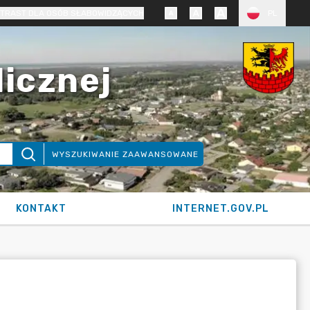
TRAST DLA OSÓB SŁABOWIDZĄCYCH
PL
licznej
WYSZUKIWANIE ZAAWANSOWANE
KONTAKT
INTERNET.GOV.PL