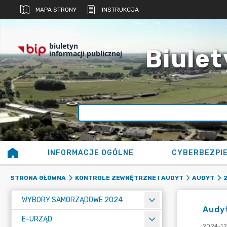
MAPA STRONY
INSTRUKCJA
biuletyn
Biulet
informacji publicznej
INFORMACJE OGÓLNE
CYBERBEZPI
STRONA GŁÓWNA
KONTROLE ZEWNĘTRZNE I AUDYT
AUDYT
WYBORY SAMORZĄDOWE 2024
Audy
E-URZĄD
2024-12