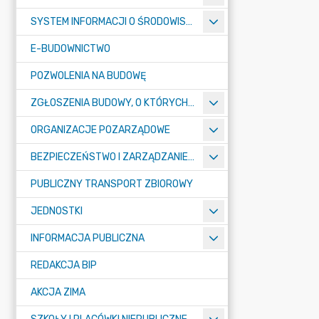
SYSTEM INFORMACJI O ŚRODOWISKU
E-BUDOWNICTWO
POZWOLENIA NA BUDOWĘ
ZGŁOSZENIA BUDOWY, O KTÓRYCH MOWA W ART. 29 UST. 1 PKT 1A, 2B I 19A USTAWY PRAWO BUDOWLANE
ORGANIZACJE POZARZĄDOWE
BEZPIECZEŃSTWO I ZARZĄDZANIE KRYZYSOWE
PUBLICZNY TRANSPORT ZBIOROWY
JEDNOSTKI
INFORMACJA PUBLICZNA
REDAKCJA BIP
AKCJA ZIMA