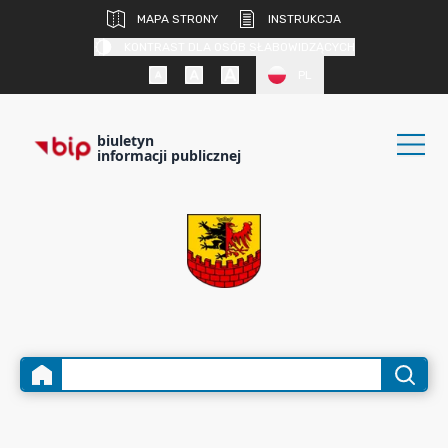
MAPA STRONY
INSTRUKCJA
KONTRAST DLA OSÓB SŁABOWIDZĄCYCH
PL
biuletyn
informacji publicznej