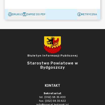
DRUKUJ
ZAPISZ DO PDF
METRYCZKA
Biuletyn Informacji Publicznej
Starostwo Powiatowe w
Bydgoszczy
KONTAKT
Sekretariat
tel. (052) 58 35 400
fax. (052) 58 35 422
info@powiat.bydgoski.pl