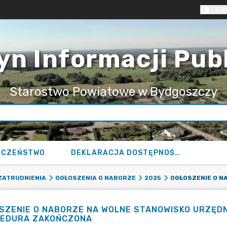
KON
yn Informacji Pub
Starostwo Powiatowe w Bydgoszczy
ECZEŃSTWO
DEKLARACJA DOSTĘPNOŚCI
ZATRUDNIENIA
OGŁOSZENIA O NABORZE
2025
SZENIE O NABORZE NA WOLNE STANOWISKO URZĘDN
EDURA ZAKOŃCZONA