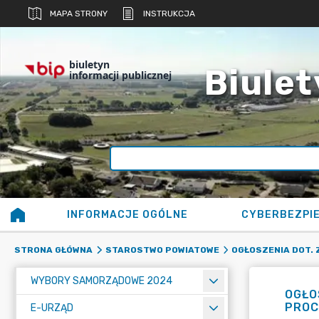
MAPA STRONY
INSTRUKCJA
biuletyn
Biulet
informacji publicznej
INFORMACJE OGÓLNE
CYBERBEZPI
STRONA GŁÓWNA
STAROSTWO POWIATOWE
OGŁOSZENIA DOT. 
WYBORY SAMORZĄDOWE 2024
OGŁO
PROC
E-URZĄD