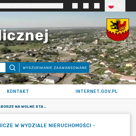
TRAST DLA OSÓB SŁABOWIDZĄCYCH
PL
licznej
WYSZUKIWANIE ZAAWANSOWANE
KONTAKT
INTERNET.GOV.PL
OGŁOSZENIE O NABORZE NA WOLNE STANOWISKO URZĘDNICZE W WYDZIALE NIERUCHOMOŚCI - PROCEDURA ZAKOŃCZONA
ICZE W WYDZIALE NIERUCHOMOŚCI -