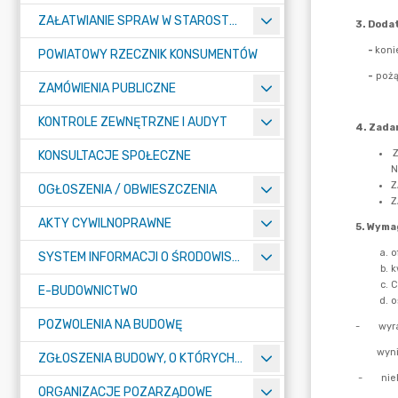
ZAŁATWIANIE SPRAW W STAROSTWIE
POWIATOWY RZECZNIK KONSUMENTÓW
ZAMÓWIENIA PUBLICZNE
KONTROLE ZEWNĘTRZNE I AUDYT
KONSULTACJE SPOŁECZNE
OGŁOSZENIA / OBWIESZCZENIA
AKTY CYWILNOPRAWNE
SYSTEM INFORMACJI O ŚRODOWISKU
E-BUDOWNICTWO
POZWOLENIA NA BUDOWĘ
ZGŁOSZENIA BUDOWY, O KTÓRYCH MOWA W ART. 29 UST. 1 PKT 1A, 2B I 19A USTAWY PRAWO BUDOWLANE
ORGANIZACJE POZARZĄDOWE