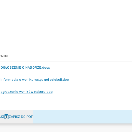
NIKI
OGŁOSZENIE O NABORZE.docx
Informacja o wyniku wstępnej selekcji.doc
ogłoszenie wyników naboru.doc
UJ
ZAPISZ DO PDF