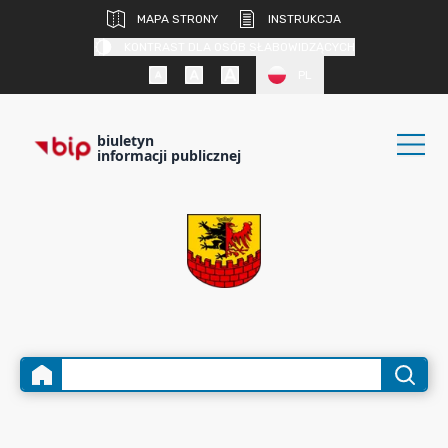
MAPA STRONY
INSTRUKCJA
KONTRAST DLA OSÓB SŁABOWIDZĄCYCH
PL
biuletyn
informacji publicznej