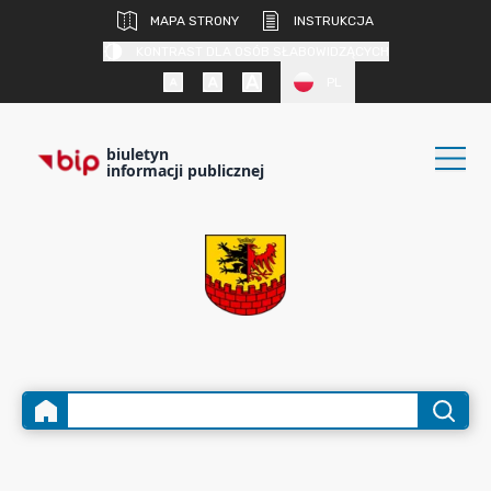
MAPA STRONY
INSTRUKCJA
KONTRAST DLA OSÓB SŁABOWIDZĄCYCH
PL
biuletyn
informacji publicznej