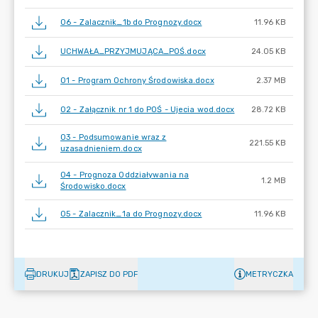
06 - Zalacznik_1b do Prognozy.docx
11.96 KB
UCHWAŁA_PRZYJMUJĄCA_POŚ.docx
24.05 KB
01 - Program Ochrony Środowiska.docx
2.37 MB
02 - Załącznik nr 1 do POŚ - Ujecia wod.docx
28.72 KB
03 - Podsumowanie wraz z
221.55 KB
uzasadnieniem.docx
04 - Prognoza Oddziaływania na
1.2 MB
Środowisko.docx
05 - Zalacznik_1a do Prognozy.docx
11.96 KB
DRUKUJ
ZAPISZ DO PDF
METRYCZKA