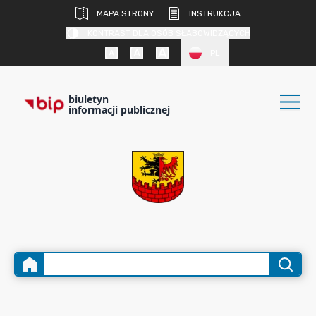
MAPA STRONY
INSTRUKCJA
KONTRAST DLA OSÓB SŁABOWIDZĄCYCH
PL
biuletyn
informacji publicznej