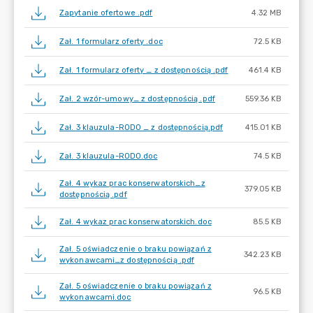
Zapytanie ofertowe .pdf
4.32 MB
Zał. 1 formularz oferty .doc
72.5 KB
Zał. 1 formularz oferty _ z dostępnością .pdf
461.4 KB
Zał. 2 wzór-umowy_ z dostępnością .pdf
559.36 KB
Zał. 3 klauzula-RODO _ z dostępnością.pdf
415.01 KB
Zał. 3 klauzula-RODO.doc
74.5 KB
Zał. 4 wykaz prac konserwatorskich_z
379.05 KB
dostępnością .pdf
Zał. 4 wykaz prac konserwatorskich.doc
85.5 KB
Zał. 5 oświadczenie o braku powiązań z
342.23 KB
wykonawcami_z dostępnością .pdf
Zał. 5 oświadczenie o braku powiązań z
96.5 KB
wykonawcami.doc