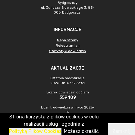
Bydgoszczy
ul. Juliusza Słowackiego 3, 85-
008 Bydgoszcz
INFORMACJE
Mapa strony
Rejestr zmian
Statystyki odwiedzin
AKTUALIZACJE
Ostatnia modyfikacja
2026-08-07 12:53:59
Licznik odwiedzin ogółem
359 109
Licznik odwiedzin w m-cu 2026-
07
Strona korzysta z plików cookies w celu
1 004
realizacji usług i zgodnie z
Polityką Plików Cookies
. Możesz określić
Zamknij
CMS & Hosting: Nefeni Sp. z o.o.