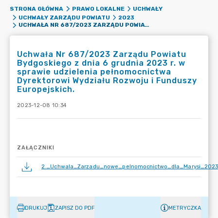
STRONA GŁÓWNA
PRAWO LOKALNE
UCHWAŁY
UCHWAŁY ZARZĄDU POWIATU
2023
UCHWAŁA NR 687/2023 ZARZĄDU POWIATU BYDGOSKIEGO Z DNIA 6 GRUDNIA 2023 R. W SPRAWIE UDZIELENIA PEŁNOMOCNICTWA DYREKTOROWI WYDZIAŁU ROZWOJU I FUNDUSZY EUROPEJSKICH.
Uchwała Nr 687/2023 Zarządu Powiatu
Bydgoskiego z dnia 6 grudnia 2023 r. w
sprawie udzielenia pełnomocnictwa
Dyrektorowi Wydziału Rozwoju i Funduszy
Europejskich.
2023-12-08 10:34
ZAŁĄCZNIKI
2._Uchwala_Zarzadu_nowe_pelnomocnictwo_dla_Marysi_2023
DRUKUJ
ZAPISZ DO PDF
METRYCZKA