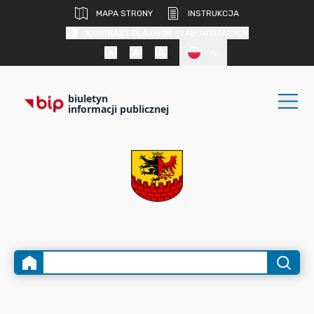
MAPA STRONY
INSTRUKCJA
KONTRAST DLA OSÓB SŁABOWIDZĄCYCH
PL
biuletyn
informacji publicznej