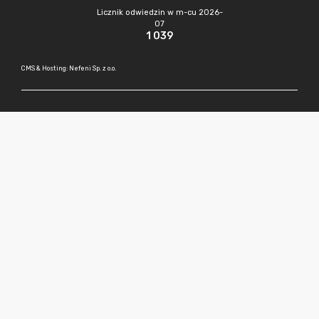
Licznik odwiedzin w m-cu 2026-
07
1 039
CMS & Hosting: Nefeni Sp. z o.o.