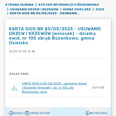
STRONA GŁÓWNA
SYSTEM INFORMACJI O ŚRODOWISKU
USUWANIE DRZEW I KRZEWÓW
GMINA OSIELSKO
2023
KARTA SIOS NR 85/OS/2023 - USUWANIE DRZEW I KRZEWÓW (WNIOSEK) - DZIAŁKA EWID. NR 105 OBRĘB BOŻENKOWO, GMINA OSIELSKO
KARTA SIOS NR 85/OS/2023 - USUWANIE
DRZEW I KRZEWÓW (wniosek) - działka
ewid. nr 105 obręb Bożenkowo, gmina
Osielsko
2023-12-04 12:38
ZAŁĄCZNIKI
KARTA SIOS nr 85-OS-2023 - usuwanie drzew
i krzewów (wniosek) - dz. nr 105, obr.
26.41 KB
Bożenkowo .docx
DRUKUJ
ZAPISZ DO PDF
METRYCZKA