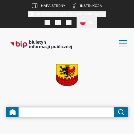
MAPA STRONY
INSTRUKCJA
KONTRAST DLA OSÓB SŁABOWIDZĄCYCH
PL
biuletyn
informacji publicznej