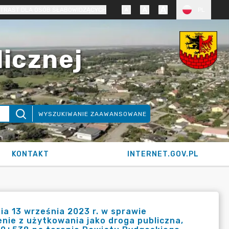
TRAST DLA OSÓB SŁABOWIDZĄCYCH
PL
licznej
WYSZUKIWANIE ZAAWANSOWANE
KONTAKT
INTERNET.GOV.PL
a 13 września 2023 r. w sprawie
enie z użytkowania jako droga publiczna,