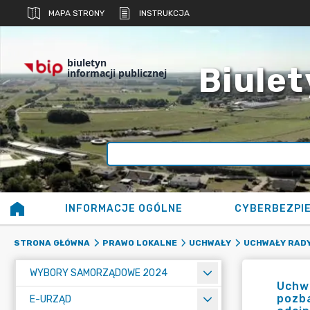
MAPA STRONY
INSTRUKCJA
biuletyn
Biulet
informacji publicznej
INFORMACJE OGÓLNE
CYBERBEZPI
STRONA GŁÓWNA
PRAWO LOKALNE
UCHWAŁY
UCHWAŁY RADY
WYBORY SAMORZĄDOWE 2024
Uchwa
pozba
E-URZĄD