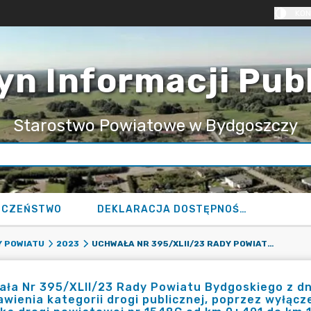
KON
yn Informacji Pub
Starostwo Powiatowe w Bydgoszczy
ECZEŃSTWO
DEKLARACJA DOSTĘPNOŚCI
UCHWAŁA NR 395/XLII/23 RADY POWIATU BYDGOSKIEGO Z DNIA 13 WRZEŚNIA 2023 R. W SPRAWIE POZBAWIENIA KATEGORII DROGI PUBLICZNEJ, POPRZEZ WYŁĄCZENIE Z UŻYTKOWANIA JAKO DROGA PUBLICZNA, ODCINKA DROGI POWIATOWEJ NR 1548C OD KM 0+401 DO KM 10+538 NA TERENIE POWIATU BYDGOSKIEGO
 POWIATU
2023
ła Nr 395/XLII/23 Rady Powiatu Bydgoskiego z dni
wienia kategorii drogi publicznej, poprzez wyłącz