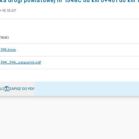
ka drogi powiatowej nr 1548C od km 0+401 do km 
-15 13:07
NIKI
395.docx
394_396_zalacznik.pdf
UJ
ZAPISZ DO PDF