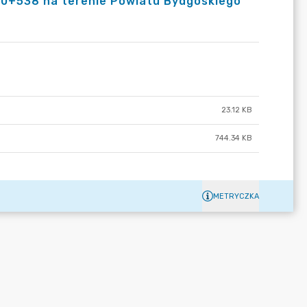
10+538 na terenie Powiatu Bydgoskiego
23.12 KB
744.34 KB
METRYCZKA