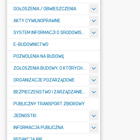
OGŁOSZENIA / OBWIESZCZENIA
AKTY CYWILNOPRAWNE
SYSTEM INFORMACJI O ŚRODOWISKU
E-BUDOWNICTWO
POZWOLENIA NA BUDOWĘ
ZGŁOSZENIA BUDOWY, O KTÓRYCH MOWA W ART. 29 UST. 1 PKT 1A, 2B I 19A USTAWY PRAWO BUDOWLANE
ORGANIZACJE POZARZĄDOWE
BEZPIECZEŃSTWO I ZARZĄDZANIE KRYZYSOWE
PUBLICZNY TRANSPORT ZBIOROWY
JEDNOSTKI
INFORMACJA PUBLICZNA
REDAKCJA BIP