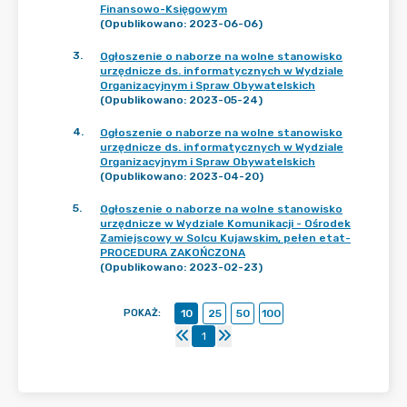
Finansowo-Księgowym
(Opublikowano: 2023-06-06)
3
.
Ogłoszenie o naborze na wolne stanowisko
urzędnicze ds. informatycznych w Wydziale
Organizacyjnym i Spraw Obywatelskich
(Opublikowano: 2023-05-24)
4
.
Ogłoszenie o naborze na wolne stanowisko
urzędnicze ds. informatycznych w Wydziale
Organizacyjnym i Spraw Obywatelskich
(Opublikowano: 2023-04-20)
5
.
Ogłoszenie o naborze na wolne stanowisko
urzędnicze w Wydziale Komunikacji - Ośrodek
Zamiejscowy w Solcu Kujawskim, pełen etat-
PROCEDURA ZAKOŃCZONA
(Opublikowano: 2023-02-23)
POKAŻ
:
10
25
50
100
1