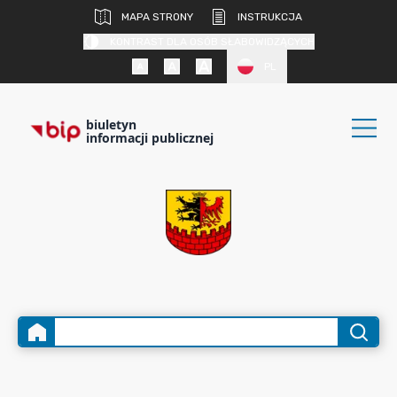
MAPA STRONY
INSTRUKCJA
KONTRAST DLA OSÓB SŁABOWIDZĄCYCH
PL
biuletyn
informacji publicznej