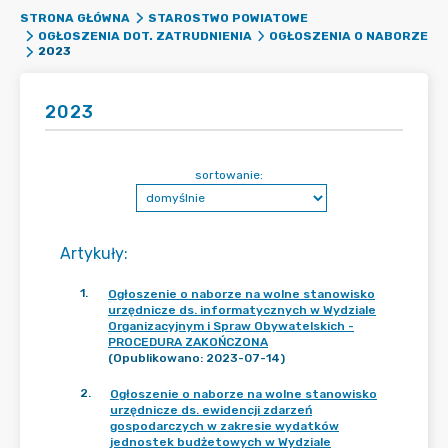
STRONA GŁÓWNA
STAROSTWO POWIATOWE
OGŁOSZENIA DOT. ZATRUDNIENIA
OGŁOSZENIA O NABORZE
2023
2023
sortowanie:
Artykuły
:
1
.
Ogłoszenie o naborze na wolne stanowisko
urzędnicze ds. informatycznych w Wydziale
Organizacyjnym i Spraw Obywatelskich -
PROCEDURA ZAKOŃCZONA
(Opublikowano: 2023-07-14)
2
.
Ogłoszenie o naborze na wolne stanowisko
urzędnicze ds. ewidencji zdarzeń
gospodarczych w zakresie wydatków
jednostek budżetowych w Wydziale