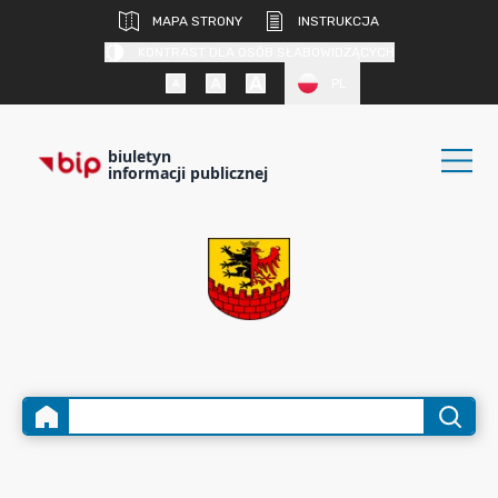
MAPA STRONY
INSTRUKCJA
KONTRAST DLA OSÓB SŁABOWIDZĄCYCH
PL
biuletyn
informacji publicznej