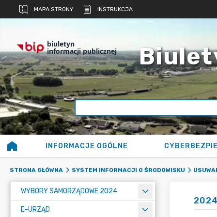
MAPA STRONY
INSTRUKCJA
biuletyn
Biulet
informacji publicznej
INFORMACJE OGÓLNE
CYBERBEZPI
STRONA GŁÓWNA
SYSTEM INFORMACJI O ŚRODOWISKU
USUWAN
WYBORY SAMORZĄDOWE 2024
202
E-URZĄD