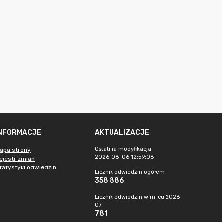
INFORMACJE
AKTUALIZACJE
Ostatnia modyfikacja
apa strony
2026-08-06 12:59:08
ejestr zmian
tatystyki odwiedzin
Licznik odwiedzin ogółem
358 886
Licznik odwiedzin w m-cu 2026-
07
781