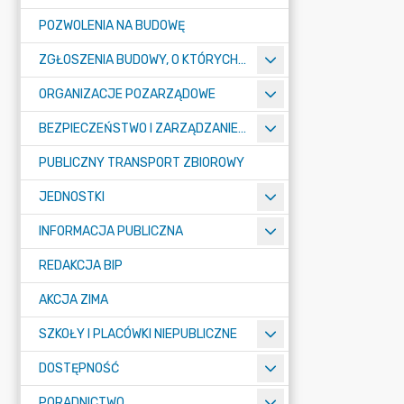
POZWOLENIA NA BUDOWĘ
ZGŁOSZENIA BUDOWY, O KTÓRYCH MOWA W ART. 29 UST. 1 PKT 1A, 2B I 19A USTAWY PRAWO BUDOWLANE
ORGANIZACJE POZARZĄDOWE
BEZPIECZEŃSTWO I ZARZĄDZANIE KRYZYSOWE
PUBLICZNY TRANSPORT ZBIOROWY
JEDNOSTKI
INFORMACJA PUBLICZNA
REDAKCJA BIP
AKCJA ZIMA
SZKOŁY I PLACÓWKI NIEPUBLICZNE
DOSTĘPNOŚĆ
PORADNICTWO