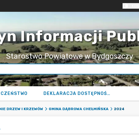
KON
yn Informacji Pub
Starostwo Powiatowe w Bydgoszczy
ECZEŃSTWO
DEKLARACJA DOSTĘPNOŚCI
2024
IE DRZEW I KRZEWÓW
GMINA DĄBROWA CHEŁMIŃSKA
4