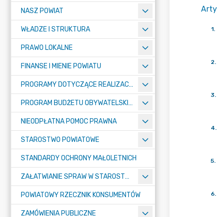
Arty
NASZ POWIAT
WŁADZE I STRUKTURA
1
.
PRAWO LOKALNE
2
.
FINANSE I MIENIE POWIATU
PROGRAMY DOTYCZĄCE REALIZACJI ZADAŃ PUBLICZNYCH
3
.
PROGRAM BUDŻETU OBYWATELSKIEGO POWIATU BYDGOSKIEGO
NIEODPŁATNA POMOC PRAWNA
4
.
STAROSTWO POWIATOWE
STANDARDY OCHRONY MAŁOLETNICH
5
.
ZAŁATWIANIE SPRAW W STAROSTWIE
6
.
POWIATOWY RZECZNIK KONSUMENTÓW
ZAMÓWIENIA PUBLICZNE