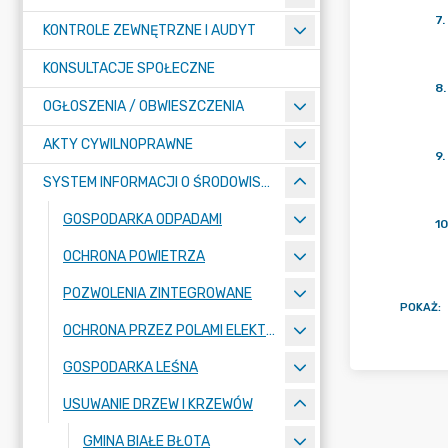
7
.
KONTROLE ZEWNĘTRZNE I AUDYT
KONSULTACJE SPOŁECZNE
8
.
OGŁOSZENIA / OBWIESZCZENIA
AKTY CYWILNOPRAWNE
9
.
SYSTEM INFORMACJI O ŚRODOWISKU
GOSPODARKA ODPADAMI
10
OCHRONA POWIETRZA
POZWOLENIA ZINTEGROWANE
POKAŻ
:
OCHRONA PRZEZ POLAMI ELEKTROMAGNETYCZNYMI
GOSPODARKA LEŚNA
USUWANIE DRZEW I KRZEWÓW
GMINA BIAŁE BŁOTA