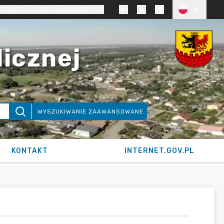
TRAST DLA OSÓB SŁABOWIDZĄCYCH
PL
licznej
WYSZUKIWANIE ZAAWANSOWANE
KONTAKT
INTERNET.GOV.PL