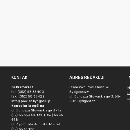
KONTAKT
ADRES REDAKCJI
Sekretariat
Starostwo Powiatowe w
M
tel. (052) 58 35 400
Bydgoszczy
R
fax. (052) 58 35 422
ul. Juliusza Słowackiego 3, 85-
S
info@powiat.bydgoski.pl
008 Bydgoszcz
Kancelaria ogólna
ul. Juliusza Słowackiego 3 - tel.
(52) 58 35 448, fax. (052) 58 35
448
ul. Zygmunta Augusta 16 - tel.
(52) 58 41 126