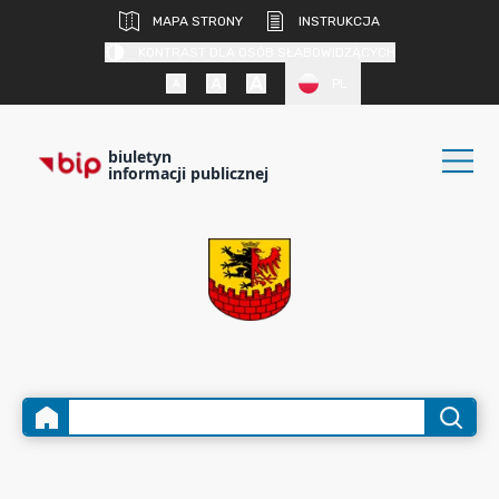
MAPA STRONY
INSTRUKCJA
KONTRAST DLA OSÓB SŁABOWIDZĄCYCH
PL
biuletyn
informacji publicznej