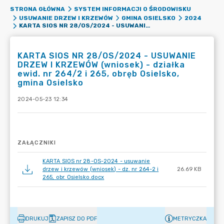
STRONA GŁÓWNA
SYSTEM INFORMACJI O ŚRODOWISKU
USUWANIE DRZEW I KRZEWÓW
GMINA OSIELSKO
2024
KARTA SIOS NR 28/OS/2024 - USUWANIE DRZEW I KRZEWÓW (WNIOSEK) - DZIAŁKA EWID. NR 264/2 I 265, OBRĘB OSIELSKO, GMINA OSIELSKO
KARTA SIOS NR 28/OS/2024 - USUWANIE
DRZEW I KRZEWÓW (wniosek) - działka
ewid. nr 264/2 i 265, obręb Osielsko,
gmina Osielsko
2024-05-23 12:34
ZAŁĄCZNIKI
KARTA SIOS nr 28-OS-2024 - usuwanie
drzew i krzewów (wniosek) - dz. nr 264-2 i
26.69 KB
265, obr. Osielsko.docx
DRUKUJ
ZAPISZ DO PDF
METRYCZKA