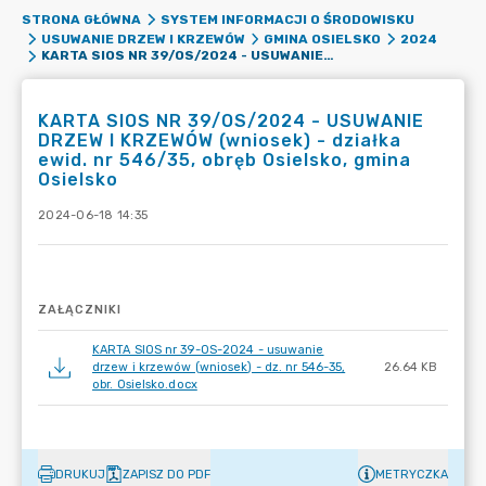
STRONA GŁÓWNA
SYSTEM INFORMACJI O ŚRODOWISKU
USUWANIE DRZEW I KRZEWÓW
GMINA OSIELSKO
2024
KARTA SIOS NR 39/OS/2024 - USUWANIE DRZEW I KRZEWÓW (WNIOSEK) - DZIAŁKA EWID. NR 546/35, OBRĘB OSIELSKO, GMINA OSIELSKO
KARTA SIOS NR 39/OS/2024 - USUWANIE
DRZEW I KRZEWÓW (wniosek) - działka
ewid. nr 546/35, obręb Osielsko, gmina
Osielsko
2024-06-18 14:35
ZAŁĄCZNIKI
KARTA SIOS nr 39-OS-2024 - usuwanie
drzew i krzewów (wniosek) - dz. nr 546-35,
26.64 KB
obr. Osielsko.docx
DRUKUJ
ZAPISZ DO PDF
METRYCZKA