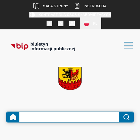
MAPA STRONY
INSTRUKCJA
KONTRAST DLA OSÓB SŁABOWIDZĄCYCH
PL
biuletyn
informacji publicznej