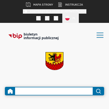
MAPA STRONY
INSTRUKCJA
KONTRAST DLA OSÓB SŁABOWIDZĄCYCH
PL
biuletyn
informacji publicznej