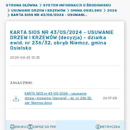
STRONA GŁÓWNA
SYSTEM INFORMACJI O ŚRODOWISKU
USUWANIE DRZEW I KRZEWÓW
GMINA OSIELSKO
2024
KARTA SIOS NR 43/OS/2024 - USUWANIE DRZEW I KRZEWÓW (DECYZJA) - DZIAŁKA EWID. NR 236/32, OBRĘB NIEMCZ, GMINA OSIELSKO
KARTA SIOS NR 43/OS/2024 - USUWANIE
DRZEW I KRZEWÓW (decyzja) - działka
ewid. nr 236/32, obręb Niemcz, gmina
Osielsko
2024-06-25 12:32
ZAŁĄCZNIKI
KARTA SIOS nr 43-OS-2024 - usuwanie
drzew i krzewów (decyzja) - dz. nr 236-32,
26.97 KB
obr. Niemcz.docx
DRUKUJ
ZAPISZ DO PDF
METRYCZKA