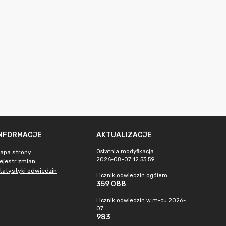
INFORMACJE
AKTUALIZACJE
Ostatnia modyfikacja
apa strony
2026-08-07 12:53:59
ejestr zmian
tatystyki odwiedzin
Licznik odwiedzin ogółem
359 088
Licznik odwiedzin w m-cu 2026-
07
983