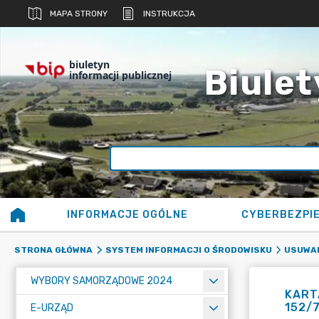
MAPA STRONY
INSTRUKCJA
biuletyn
Biulet
informacji publicznej
INFORMACJE OGÓLNE
CYBERBEZPI
STRONA GŁÓWNA
SYSTEM INFORMACJI O ŚRODOWISKU
USUWAN
WYBORY SAMORZĄDOWE 2024
KARTA
152/7
E-URZĄD