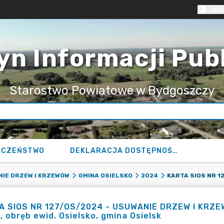
KON
yn Informacji Pub
Starostwo Powiatowe w Bydgoszczy
ECZEŃSTWO
DEKLARACJA DOSTĘPNOŚCI
IE DRZEW I KRZEWÓW
GMINA OSIELSKO
2024
 SIOS NR 127/OS/2024 - USUWANIE DRZEW I KRZEWÓW
, obręb ewid. Osielsko, gmina Osielsk