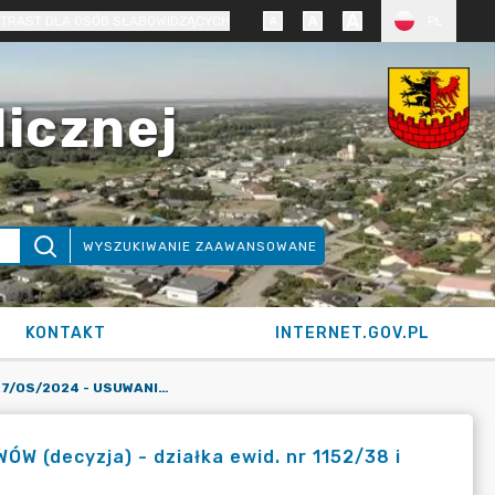
TRAST DLA OSÓB SŁABOWIDZĄCYCH
PL
licznej
WYSZUKIWANIE ZAAWANSOWANE
KONTAKT
INTERNET.GOV.PL
KARTA SIOS NR 127/OS/2024 - USUWANIE DRZEW I KRZEWÓW (DECYZJA) - DZIAŁKA EWID. NR 1152/38 I 152/7, OBRĘB EWID. OSIELSKO, GMINA OSIELSK
 (decyzja) - działka ewid. nr 1152/38 i