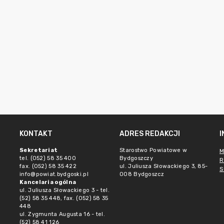
KONTAKT
ADRES REDAKCJI
Sekretariat
Starostwo Powiatowe w
M
tel. (052) 58 35 400
Bydgoszczy
R
fax. (052) 58 35 422
ul. Juliusza Słowackiego 3, 85-
S
info@powiat.bydgoski.pl
008 Bydgoszcz
Kancelaria ogólna
ul. Juliusza Słowackiego 3 - tel.
(52) 58 35 448, fax. (052) 58 35
448
ul. Zygmunta Augusta 16 - tel.
(52) 58 41 126