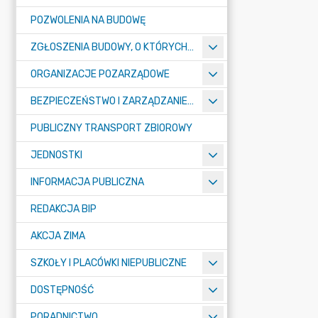
POZWOLENIA NA BUDOWĘ
ZGŁOSZENIA BUDOWY, O KTÓRYCH MOWA W ART. 29 UST. 1 PKT 1A, 2B I 19A USTAWY PRAWO BUDOWLANE
ORGANIZACJE POZARZĄDOWE
BEZPIECZEŃSTWO I ZARZĄDZANIE KRYZYSOWE
PUBLICZNY TRANSPORT ZBIOROWY
JEDNOSTKI
INFORMACJA PUBLICZNA
REDAKCJA BIP
AKCJA ZIMA
SZKOŁY I PLACÓWKI NIEPUBLICZNE
DOSTĘPNOŚĆ
PORADNICTWO