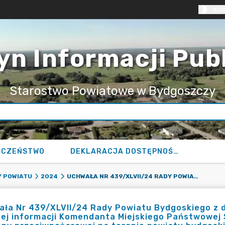
KON
yn Informacji Pub
Starostwo Powiatowe w Bydgoszczy
ECZEŃSTWO
DEKLARACJA DOSTĘPNOŚCI
UCHWAŁA NR 439/XLVII/24 RADY POWIATU BYDGOSKIEGO Z DNIA 7 LUTEGO 2024 R. W SPRAWIE PRZYJĘCIA ROCZNEJ INFORMACJI KOMENDANTA MIEJSKIEGO PAŃSTWOWEJ STRAŻY POŻARNEJ W BYDGOSZCZY O STANIE OCHRONY PRZECIWPOŻAROWEJ NA TERENIE POWIATU BYDGOSKIEGO ZA 2023 ROK.
 POWIATU
2024
ła Nr 439/XLVII/24 Rady Powiatu Bydgoskiego z dn
ej informacji Komendanta Miejskiego Państwowej 