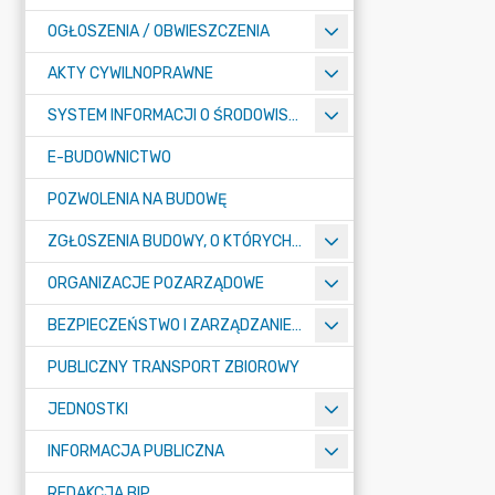
OGŁOSZENIA / OBWIESZCZENIA
AKTY CYWILNOPRAWNE
SYSTEM INFORMACJI O ŚRODOWISKU
E-BUDOWNICTWO
POZWOLENIA NA BUDOWĘ
ZGŁOSZENIA BUDOWY, O KTÓRYCH MOWA W ART. 29 UST. 1 PKT 1A, 2B I 19A USTAWY PRAWO BUDOWLANE
ORGANIZACJE POZARZĄDOWE
BEZPIECZEŃSTWO I ZARZĄDZANIE KRYZYSOWE
PUBLICZNY TRANSPORT ZBIOROWY
JEDNOSTKI
INFORMACJA PUBLICZNA
REDAKCJA BIP