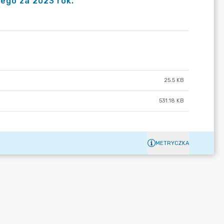
ego za 2023 rok.
25.5 KB
531.18 KB
METRYCZKA