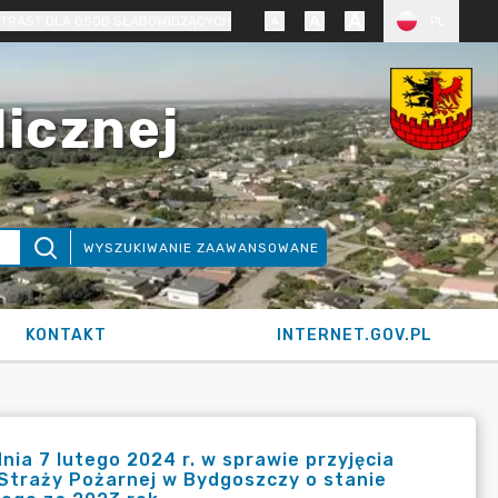
TRAST DLA OSÓB SŁABOWIDZĄCYCH
PL
licznej
WYSZUKIWANIE ZAAWANSOWANE
KONTAKT
INTERNET.GOV.PL
ia 7 lutego 2024 r. w sprawie przyjęcia
Straży Pożarnej w Bydgoszczy o stanie