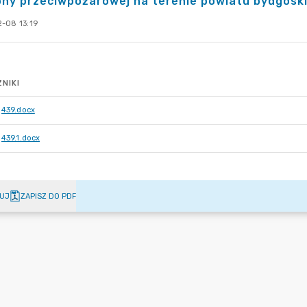
ny przeciwpożarowej na terenie powiatu bydgoski
-08 13:19
NIKI
439.docx
439.1.docx
UJ
ZAPISZ DO PDF