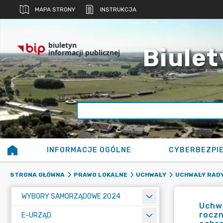
MAPA STRONY
INSTRUKCJA
biuletyn
Biulet
informacji publicznej
INFORMACJE OGÓLNE
CYBERBEZPI
STRONA GŁÓWNA
PRAWO LOKALNE
UCHWAŁY
UCHWAŁY RADY
WYBORY SAMORZĄDOWE 2024
Uchwa
roczn
E-URZĄD