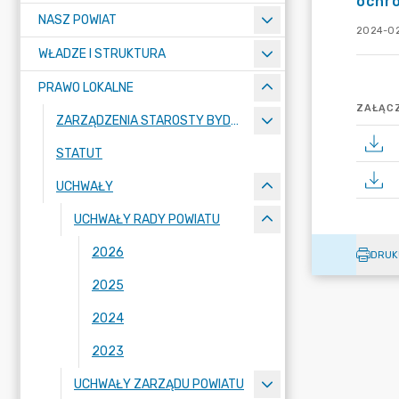
ochro
NASZ POWIAT
2024-02
WŁADZE I STRUKTURA
PRAWO LOKALNE
ZAŁĄCZ
ZARZĄDZENIA STAROSTY BYDGOSKIEGO
STATUT
UCHWAŁY
UCHWAŁY RADY POWIATU
2026
DRUK
2025
2024
2023
UCHWAŁY ZARZĄDU POWIATU