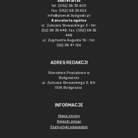
Sekretariat
tel. (052) 58 35 400
fax. (052) 58 35 422
info@powiat.bydgoski.pl
Kancelaria ogólna
ul. Juliusza Słowackiego 3 - tel.
(52) 58 35 448, fax. (052) 58 35
448
ul. Zygmunta Augusta 16 - tel.
(52) 58 41 126
ADRES REDAKCJI
Starostwo Powiatowe w
Bydgoszczy
ul. Juliusza Słowackiego 3, 85-
008 Bydgoszcz
INFORMACJE
Mapa strony
Rejestr zmian
Statystyki odwiedzin