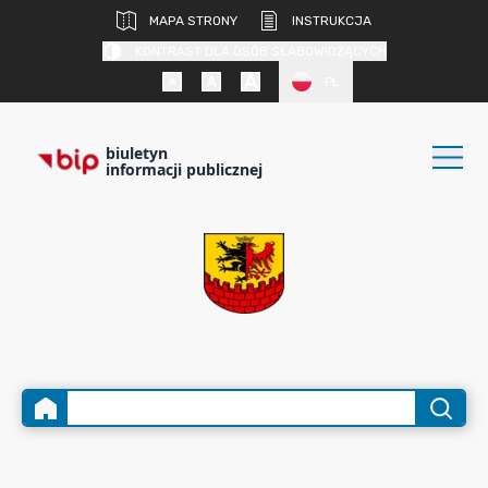
MAPA STRONY
INSTRUKCJA
KONTRAST DLA OSÓB SŁABOWIDZĄCYCH
PL
biuletyn
informacji publicznej