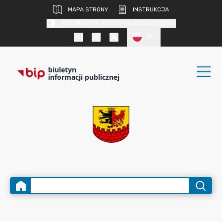
MAPA STRONY
INSTRUKCJA
KONTRAST DLA OSÓB SŁABOWIDZĄCYCH
PL
biuletyn
informacji publicznej