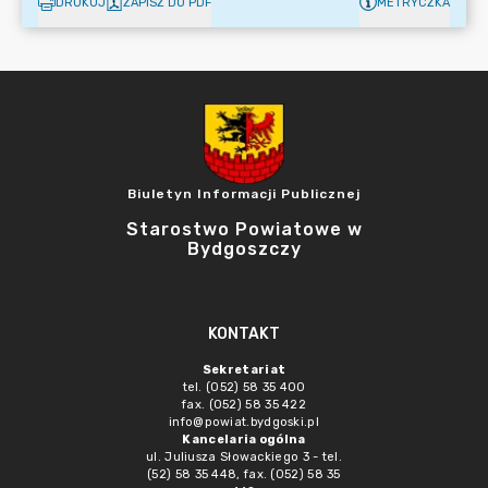
DRUKUJ
ZAPISZ DO PDF
METRYCZKA
Biuletyn Informacji Publicznej
Starostwo Powiatowe w
Bydgoszczy
KONTAKT
Sekretariat
tel. (052) 58 35 400
fax. (052) 58 35 422
info@powiat.bydgoski.pl
Kancelaria ogólna
ul. Juliusza Słowackiego 3 - tel.
(52) 58 35 448, fax. (052) 58 35