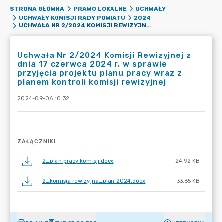
STRONA GŁÓWNA
PRAWO LOKALNE
UCHWAŁY
UCHWAŁY KOMISJI RADY POWIATU
2024
UCHWAŁA NR 2/2024 KOMISJI REWIZYJNEJ Z DNIA 17 CZERWCA 2024 R. W SPRAWIE PRZYJĘCIA PROJEKTU PLANU PRACY WRAZ Z PLANEM KONTROLI KOMISJI REWIZYJNEJ
Uchwała Nr 2/2024 Komisji Rewizyjnej z
dnia 17 czerwca 2024 r. w sprawie
przyjęcia projektu planu pracy wraz z
planem kontroli komisji rewizyjnej
2024-09-06 10:32
ZAŁĄCZNIKI
2_plan pracy komisji.docx
24.92 KB
2_komisja rewizyjna_plan 2024.docx
33.65 KB