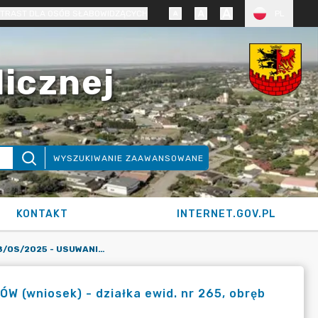
TRAST DLA OSÓB SŁABOWIDZĄCYCH
PL
licznej
WYSZUKIWANIE ZAAWANSOWANE
KONTAKT
INTERNET.GOV.PL
KARTA SIOS NR 68/OS/2025 - USUWANIE DRZEW I KRZEWÓW (WNIOSEK) - DZIAŁKA EWID. NR 265, OBRĘB MAKSYMILIANOWO, GMINA OSIELSKO
 (wniosek) - działka ewid. nr 265, obręb