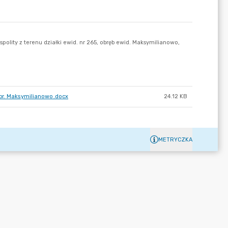
obr. Maksymilianowo.docx
24.12 KB
METRYCZKA