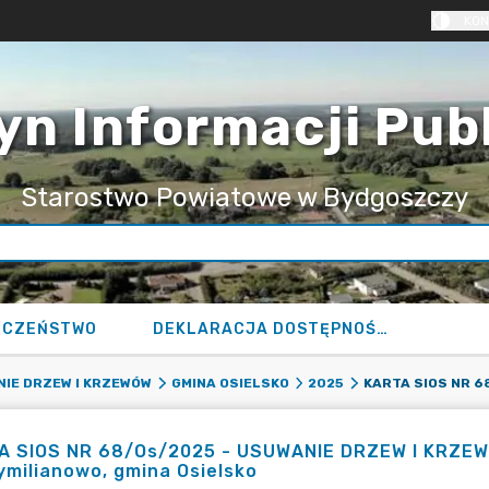
KON
yn Informacji Pub
Starostwo Powiatowe w Bydgoszczy
ECZEŃSTWO
DEKLARACJA DOSTĘPNOŚCI
IE DRZEW I KRZEWÓW
GMINA OSIELSKO
2025
 SIOS NR 68/Os/2025 - USUWANIE DRZEW I KRZEWÓW
milianowo, gmina Osielsko