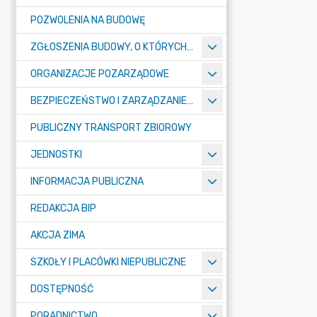
POZWOLENIA NA BUDOWĘ
ZGŁOSZENIA BUDOWY, O KTÓRYCH MOWA W ART. 29 UST. 1 PKT 1A, 2B I 19A USTAWY PRAWO BUDOWLANE
ORGANIZACJE POZARZĄDOWE
BEZPIECZEŃSTWO I ZARZĄDZANIE KRYZYSOWE
PUBLICZNY TRANSPORT ZBIOROWY
JEDNOSTKI
INFORMACJA PUBLICZNA
REDAKCJA BIP
AKCJA ZIMA
SZKOŁY I PLACÓWKI NIEPUBLICZNE
DOSTĘPNOŚĆ
PORADNICTWO