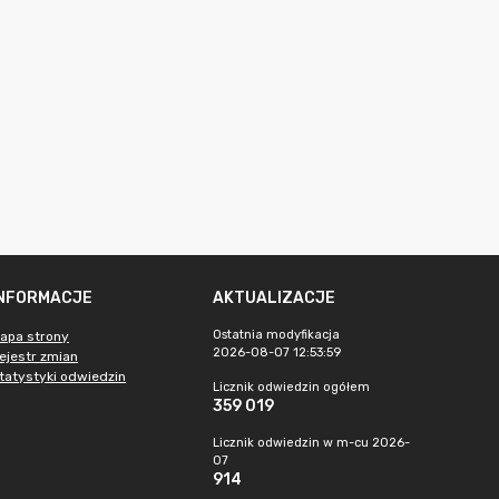
INFORMACJE
AKTUALIZACJE
Ostatnia modyfikacja
apa strony
2026-08-07 12:53:59
ejestr zmian
tatystyki odwiedzin
Licznik odwiedzin ogółem
359 019
Licznik odwiedzin w m-cu 2026-
07
914