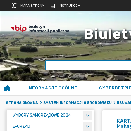
MAPA STRONY
INSTRUKCJA
biuletyn
Biulet
informacji publicznej
INFORMACJE OGÓLNE
CYBERBEZPI
STRONA GŁÓWNA
SYSTEM INFORMACJI O ŚRODOWISKU
USUWAN
WYBORY SAMORZĄDOWE 2024
KARTA
Maksy
E-URZĄD