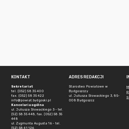
KONTAKT
ADRES REDAKCJI
Sekretariat
Starostwo Powiatowe w
M
tel. (052) 58 35 400
Bydgoszczy
R
fax. (052) 58 35 422
ul. Juliusza Słowackiego 3, 85-
S
info@powiat.bydgoski.pl
008 Bydgoszcz
Kancelaria ogólna
ul. Juliusza Słowackiego 3 - tel.
(52) 58 35 448, fax. (052) 58 35
448
ul. Zygmunta Augusta 16 - tel.
(52) 58 41 126