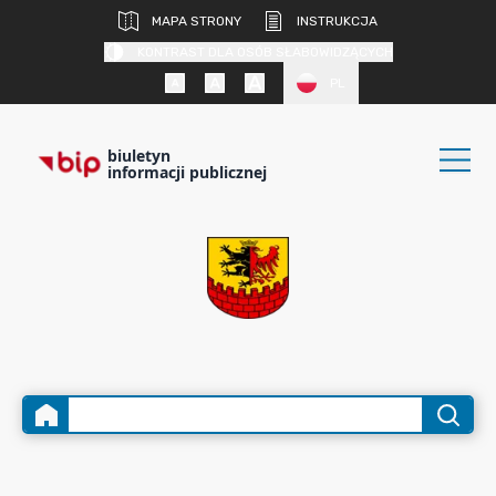
MAPA STRONY
INSTRUKCJA
KONTRAST DLA OSÓB SŁABOWIDZĄCYCH
PL
biuletyn
informacji publicznej