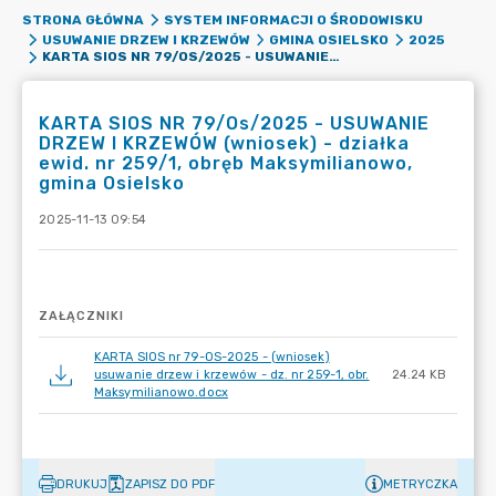
STRONA GŁÓWNA
SYSTEM INFORMACJI O ŚRODOWISKU
USUWANIE DRZEW I KRZEWÓW
GMINA OSIELSKO
2025
KARTA SIOS NR 79/OS/2025 - USUWANIE DRZEW I KRZEWÓW (WNIOSEK) - DZIAŁKA EWID. NR 259/1, OBRĘB MAKSYMILIANOWO, GMINA OSIELSKO
KARTA SIOS NR 79/Os/2025 - USUWANIE
DRZEW I KRZEWÓW (wniosek) - działka
ewid. nr 259/1, obręb Maksymilianowo,
gmina Osielsko
2025-11-13 09:54
ZAŁĄCZNIKI
KARTA SIOS nr 79-OS-2025 - (wniosek)
usuwanie drzew i krzewów - dz. nr 259-1, obr.
24.24 KB
Maksymilianowo.docx
DRUKUJ
ZAPISZ DO PDF
METRYCZKA