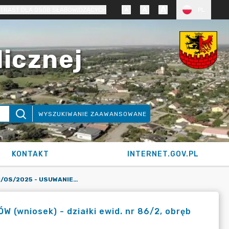
TRAST DLA OSÓB SŁABOWIDZĄCYCH
PL
licznej
WYSZUKIWANIE ZAAWANSOWANE
KONTAKT
INTERNET.GOV.PL
KARTA SIOS NR 81/OS/2025 - USUWANIE DRZEW I KRZEWÓW (WNIOSEK) - DZIAŁKI EWID. NR 86/2, OBRĘB BOŻENKOWO, GMINA OSIELSKO
(wniosek) - działki ewid. nr 86/2, obręb