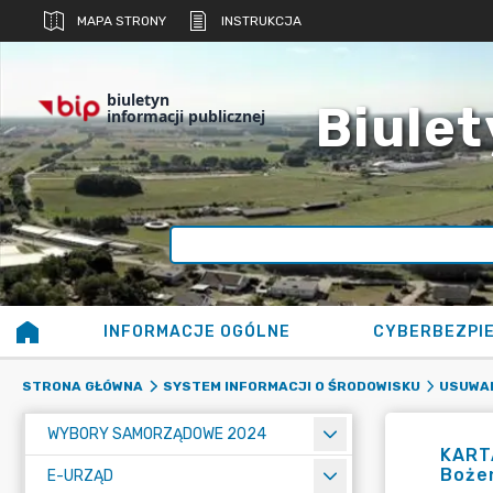
MAPA STRONY
INSTRUKCJA
biuletyn
Biulet
informacji publicznej
INFORMACJE OGÓLNE
CYBERBEZPI
STRONA GŁÓWNA
SYSTEM INFORMACJI O ŚRODOWISKU
USUWAN
WYBORY SAMORZĄDOWE 2024
KARTA
Boże
E-URZĄD