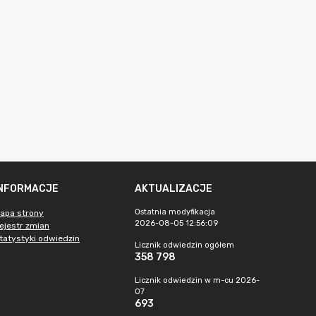
INFORMACJE
AKTUALIZACJE
Ostatnia modyfikacja
apa strony
2026-08-05 12:56:09
ejestr zmian
tatystyki odwiedzin
Licznik odwiedzin ogółem
358 798
Licznik odwiedzin w m-cu 2026-
07
693