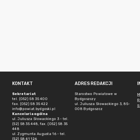
KONTAKT
ADRES REDAKCJI
Sekretariat
Starostwo Powiatowe w
M
tel. (052) 58 35 400
Bydgoszczy
R
fax. (052) 58 35 422
ul. Juliusza Słowackiego 3, 85-
S
info@powiat.bydgoski.pl
008 Bydgoszcz
Kancelaria ogólna
ul. Juliusza Słowackiego 3 - tel.
(52) 58 35 448, fax. (052) 58 35
448
ul. Zygmunta Augusta 16 - tel.
(52) 58 41 126