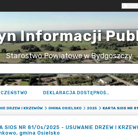
KON
yn Informacji Pub
Starostwo Powiatowe w Bydgoszczy
ECZEŃSTWO
DEKLARACJA DOSTĘPNOŚCI
IE DRZEW I KRZEWÓW
GMINA OSIELSKO
2025
 SIOS NR 81/Os/2025 - USUWANIE DRZEW I KRZEWÓW 
nkowo, gmina Osielsko