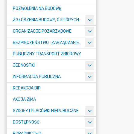
POZWOLENIA NA BUDOWĘ
ZGŁOSZENIA BUDOWY, O KTÓRYCH MOWA W ART. 29 UST. 1 PKT 1A, 2B I 19A USTAWY PRAWO BUDOWLANE
ORGANIZACJE POZARZĄDOWE
BEZPIECZEŃSTWO I ZARZĄDZANIE KRYZYSOWE
PUBLICZNY TRANSPORT ZBIOROWY
JEDNOSTKI
INFORMACJA PUBLICZNA
REDAKCJA BIP
AKCJA ZIMA
SZKOŁY I PLACÓWKI NIEPUBLICZNE
DOSTĘPNOŚĆ
PORADNICTWO