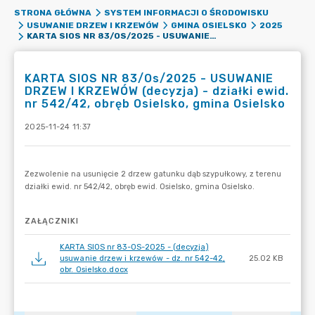
STRONA GŁÓWNA
SYSTEM INFORMACJI O ŚRODOWISKU
USUWANIE DRZEW I KRZEWÓW
GMINA OSIELSKO
2025
KARTA SIOS NR 83/OS/2025 - USUWANIE DRZEW I KRZEWÓW (DECYZJA) - DZIAŁKI EWID. NR 542/42, OBRĘB OSIELSKO, GMINA OSIELSKO
KARTA SIOS NR 83/Os/2025 - USUWANIE
DRZEW I KRZEWÓW (decyzja) - działki ewid.
nr 542/42, obręb Osielsko, gmina Osielsko
2025-11-24 11:37
ZAŁĄCZNIKI
KARTA SIOS nr 83-OS-2025 - (decyzja)
usuwanie drzew i krzewów - dz. nr 542-42,
25.02 KB
obr. Osielsko.docx