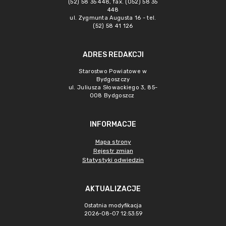
(52) 58 35 448, fax. (052) 58 35
448
ul. Zygmunta Augusta 16 - tel.
(52) 58 41 126
ADRES REDAKCJI
Starostwo Powiatowe w
Bydgoszczy
ul. Juliusza Słowackiego 3, 85-
008 Bydgoszcz
INFORMACJE
Mapa strony
Rejestr zmian
Statystyki odwiedzin
AKTUALIZACJE
Ostatnia modyfikacja
2026-08-07 12:53:59