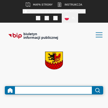
MAPA STRONY
INSTRUKCJA
KONTRAST DLA OSÓB SŁABOWIDZĄCYCH
PL
biuletyn
informacji publicznej