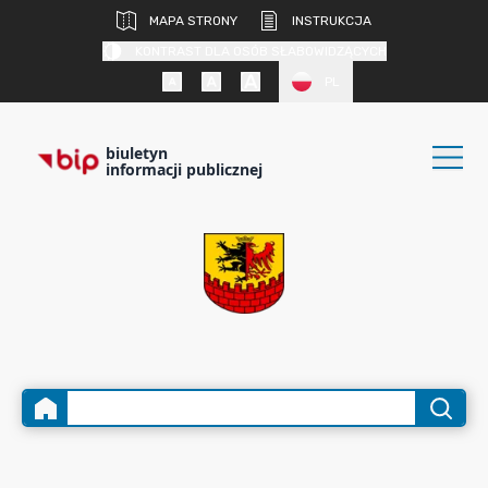
MAPA STRONY
INSTRUKCJA
KONTRAST DLA OSÓB SŁABOWIDZĄCYCH
PL
biuletyn
informacji publicznej