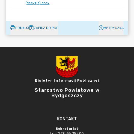
(decyzja).docx
DRUKUJ
ZAPISZ DO PDF
METRYCZKA
Biuletyn Informacji Publicznej
Starostwo Powiatowe w
Bydgoszczy
KONTAKT
Sekretariat
tel. (052) 58 35 400