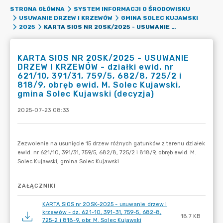
STRONA GŁÓWNA
SYSTEM INFORMACJI O ŚRODOWISKU
USUWANIE DRZEW I KRZEWÓW
GMINA SOLEC KUJAWSKI
KARTA SIOS NR 20SK/2025 - USUWANIE DRZEW I KRZEWÓW - DZIAŁKI EWID. NR 621/10, 391/31, 759/5, 682/8, 725/2 I 818/9, OBRĘB EWID. M. SOLEC KUJAWSKI, GMINA SOLEC KUJAWSKI (DECYZJA)
2025
KARTA SIOS NR 20SK/2025 - USUWANIE
DRZEW I KRZEWÓW - działki ewid. nr
621/10, 391/31, 759/5, 682/8, 725/2 i
818/9, obręb ewid. M. Solec Kujawski,
gmina Solec Kujawski (decyzja)
2025-07-23 08:33
ZAŁĄCZNIKI
KARTA SIOS nr 20SK-2025 - usuwanie drzew i
krzewów - dz. 621-10, 391-31, 759-5, 682-8,
18.7 KB
725-2 i 818-9, obr. M. Solec Kujawski