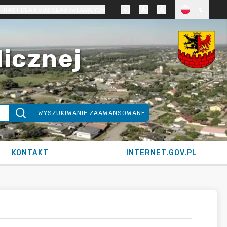
TRAST DLA OSÓB SŁABOWIDZĄCYCH
PL
licznej
WYSZUKIWANIE ZAAWANSOWANE
KONTAKT
INTERNET.GOV.PL