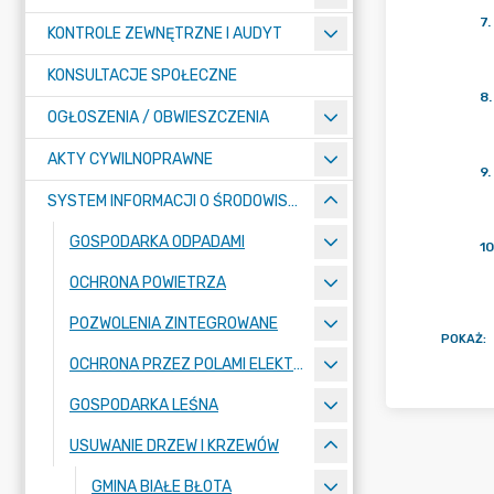
7
.
KONTROLE ZEWNĘTRZNE I AUDYT
KONSULTACJE SPOŁECZNE
8
.
OGŁOSZENIA / OBWIESZCZENIA
AKTY CYWILNOPRAWNE
9
.
SYSTEM INFORMACJI O ŚRODOWISKU
GOSPODARKA ODPADAMI
10
OCHRONA POWIETRZA
POZWOLENIA ZINTEGROWANE
POKAŻ
:
OCHRONA PRZEZ POLAMI ELEKTROMAGNETYCZNYMI
GOSPODARKA LEŚNA
USUWANIE DRZEW I KRZEWÓW
GMINA BIAŁE BŁOTA