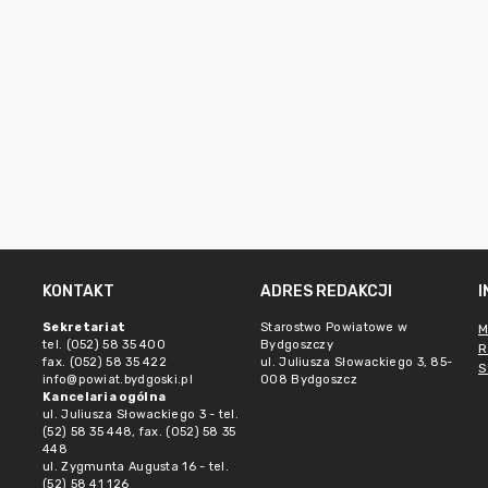
KONTAKT
ADRES REDAKCJI
Sekretariat
Starostwo Powiatowe w
M
tel. (052) 58 35 400
Bydgoszczy
R
fax. (052) 58 35 422
ul. Juliusza Słowackiego 3, 85-
S
info@powiat.bydgoski.pl
008 Bydgoszcz
Kancelaria ogólna
ul. Juliusza Słowackiego 3 - tel.
(52) 58 35 448, fax. (052) 58 35
448
ul. Zygmunta Augusta 16 - tel.
(52) 58 41 126