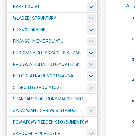
Arty
NASZ POWIAT
WŁADZE I STRUKTURA
1
.
PRAWO LOKALNE
2
.
FINANSE I MIENIE POWIATU
PROGRAMY DOTYCZĄCE REALIZACJI ZADAŃ PUBLICZNYCH
3
.
PROGRAM BUDŻETU OBYWATELSKIEGO POWIATU BYDGOSKIEGO
NIEODPŁATNA POMOC PRAWNA
4
.
STAROSTWO POWIATOWE
STANDARDY OCHRONY MAŁOLETNICH
5
.
ZAŁATWIANIE SPRAW W STAROSTWIE
6
.
POWIATOWY RZECZNIK KONSUMENTÓW
ZAMÓWIENIA PUBLICZNE