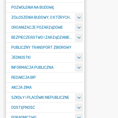
POZWOLENIA NA BUDOWĘ
ZGŁOSZENIA BUDOWY, O KTÓRYCH MOWA W ART. 29 UST. 1 PKT 1A, 2B I 19A USTAWY PRAWO BUDOWLANE
ORGANIZACJE POZARZĄDOWE
BEZPIECZEŃSTWO I ZARZĄDZANIE KRYZYSOWE
PUBLICZNY TRANSPORT ZBIOROWY
JEDNOSTKI
INFORMACJA PUBLICZNA
REDAKCJA BIP
AKCJA ZIMA
SZKOŁY I PLACÓWKI NIEPUBLICZNE
DOSTĘPNOŚĆ
PORADNICTWO