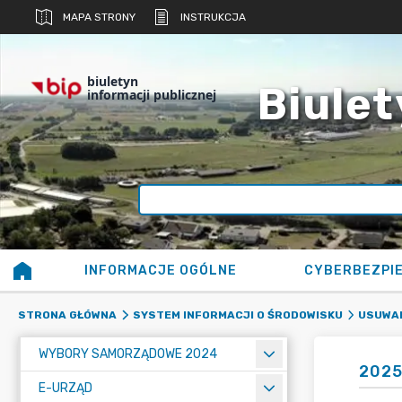
MAPA STRONY
INSTRUKCJA
biuletyn
Biulet
informacji publicznej
INFORMACJE OGÓLNE
CYBERBEZPI
STRONA GŁÓWNA
SYSTEM INFORMACJI O ŚRODOWISKU
USUWAN
WYBORY SAMORZĄDOWE 2024
202
E-URZĄD