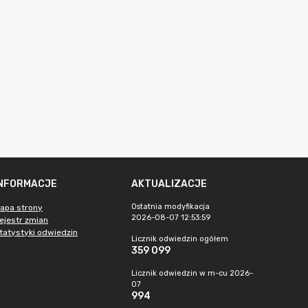
INFORMACJE
AKTUALIZACJE
Ostatnia modyfikacja
apa strony
2026-08-07 12:53:59
ejestr zmian
tatystyki odwiedzin
Licznik odwiedzin ogółem
359 099
Licznik odwiedzin w m-cu 2026-
07
994