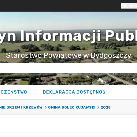
KON
yn Informacji Pub
Starostwo Powiatowe w Bydgoszczy
ECZEŃSTWO
DEKLARACJA DOSTĘPNOŚCI
2025
IE DRZEW I KRZEWÓW
GMINA SOLEC KUJAWSKI
5