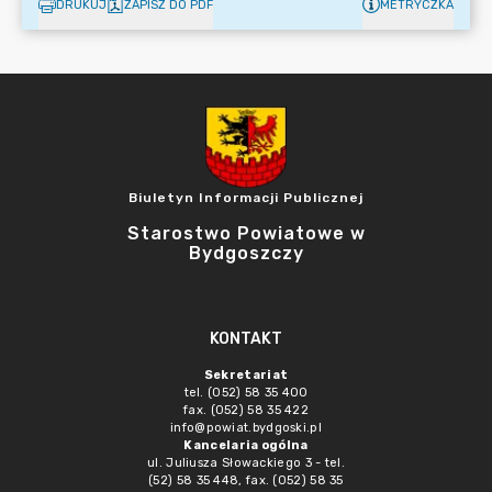
DRUKUJ
ZAPISZ DO PDF
METRYCZKA
Biuletyn Informacji Publicznej
Starostwo Powiatowe w
Bydgoszczy
KONTAKT
Sekretariat
tel. (052) 58 35 400
fax. (052) 58 35 422
info@powiat.bydgoski.pl
Kancelaria ogólna
ul. Juliusza Słowackiego 3 - tel.
(52) 58 35 448, fax. (052) 58 35