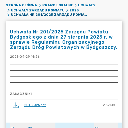
STRONA GŁÓWNA
PRAWO LOKALNE
UCHWAŁY
UCHWAŁY ZARZĄDU POWIATU
2025
UCHWAŁA NR 201/2025 ZARZĄDU POWIATU BYDGOSKIEGO Z DNIA 27 SIERPNIA 2025 R. W SPRAWIE REGULAMINU ORGANIZACYJNEGO ZARZĄDU DRÓG POWIATOWYCH W BYDGOSZCZY.
Uchwała Nr 201/2025 Zarządu Powiatu
Bydgoskiego z dnia 27 sierpnia 2025 r. w
sprawie Regulaminu Organizacyjnego
Zarządu Dróg Powiatowych w Bydgoszczy.
2025-09-29 14:26
ZAŁĄCZNIKI
201-2025.pdf
2.59 MB