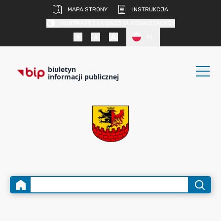
MAPA STRONY
INSTRUKCJA
KONTRAST DLA OSÓB SŁABOWIDZĄCYCH
PL
biuletyn
informacji publicznej