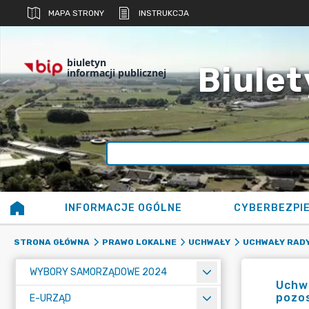
MAPA STRONY
INSTRUKCJA
biuletyn
Biulet
informacji publicznej
INFORMACJE OGÓLNE
CYBERBEZPI
STRONA GŁÓWNA
PRAWO LOKALNE
UCHWAŁY
UCHWAŁY RADY
WYBORY SAMORZĄDOWE 2024
Uchwa
pozos
E-URZĄD