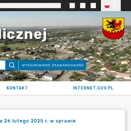
TRAST DLA OSÓB SŁABOWIDZĄCYCH
PL
licznej
WYSZUKIWANIE ZAAWANSOWANE
KONTAKT
INTERNET.GOV.PL
a 26 lutego 2025 r. w sprawie