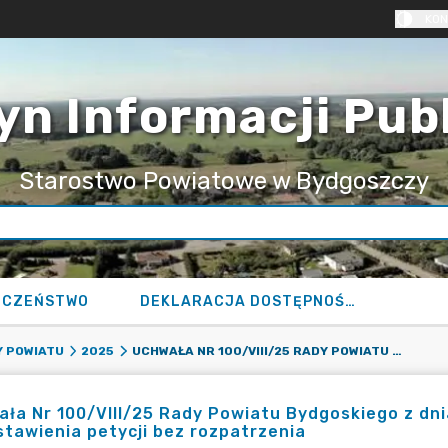
KON
yn Informacji Pub
Starostwo Powiatowe w Bydgoszczy
ECZEŃSTWO
DEKLARACJA DOSTĘPNOŚCI
UCHWAŁA NR 100/VIII/25 RADY POWIATU BYDGOSKIEGO Z DNIA 26 LUTEGO 2025 R. W SPRAWIE POZOSTAWIENIA PETYCJI BEZ ROZPATRZENIA
 POWIATU
2025
ła Nr 100/VIII/25 Rady Powiatu Bydgoskiego z dni
tawienia petycji bez rozpatrzenia