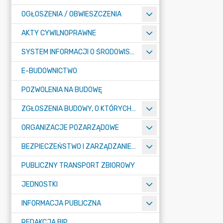
OGŁOSZENIA / OBWIESZCZENIA
AKTY CYWILNOPRAWNE
SYSTEM INFORMACJI O ŚRODOWISKU
E-BUDOWNICTWO
POZWOLENIA NA BUDOWĘ
ZGŁOSZENIA BUDOWY, O KTÓRYCH MOWA W ART. 29 UST. 1 PKT 1A, 2B I 19A USTAWY PRAWO BUDOWLANE
ORGANIZACJE POZARZĄDOWE
BEZPIECZEŃSTWO I ZARZĄDZANIE KRYZYSOWE
PUBLICZNY TRANSPORT ZBIOROWY
JEDNOSTKI
INFORMACJA PUBLICZNA
REDAKCJA BIP