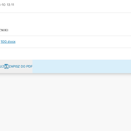
10 13:11
NIKI
100.docx
UJ
ZAPISZ DO PDF