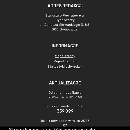
ADRES REDAKCJI
Starostwo Powiatowe w
Bydgoszczy
ul. Juliusza Słowackiego 3, 85-
008 Bydgoszcz
INFORMACJE
Mapa strony
Rejestr zmian
Statystyki odwiedzin
AKTUALIZACJE
Ostatnia modyfikacja
2026-08-07 12:53:59
Licznik odwiedzin ogółem
359 099
Licznik odwiedzin w m-cu 2026-
07
Strona korzysta z plików cookies w celu