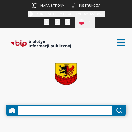
MAPA STRONY
INSTRUKCJA
KONTRAST DLA OSÓB SŁABOWIDZĄCYCH
PL
biuletyn
informacji publicznej