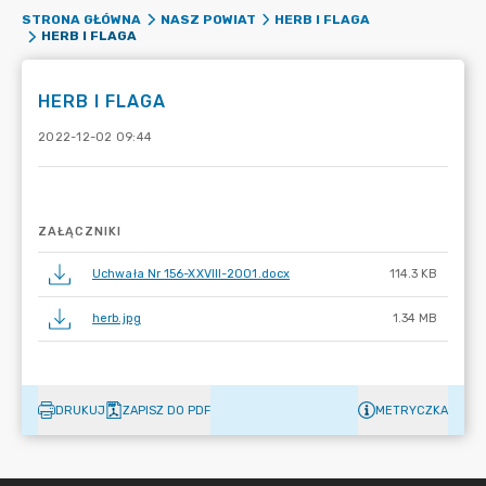
STRONA GŁÓWNA
NASZ POWIAT
HERB I FLAGA
HERB I FLAGA
HERB I FLAGA
2022-12-02 09:44
ZAŁĄCZNIKI
Uchwała Nr 156-XXVIII-2001.docx
114.3 KB
herb.jpg
1.34 MB
DRUKUJ
ZAPISZ DO PDF
METRYCZKA